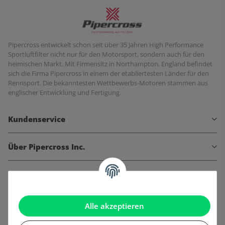
Pipercross entwickelt schon seit über 35 Jahren High Performance
Sportluftfilter nicht nur für den Motorsport, sondern auch für den
heimischen Markt. Mit Firmensitz in Northampton, England befindet
sich die Firma Pipercross in einem der etabliertesten Länder für den
Rennsport. Die bekanntesten Wettbewerbs-Motoren stammen aus
englischer Entwicklung und Fertigung.
Kundenservice
Über Pipercross Inc.
Informationen
Gesetzliche Informationen
Alle akzeptieren