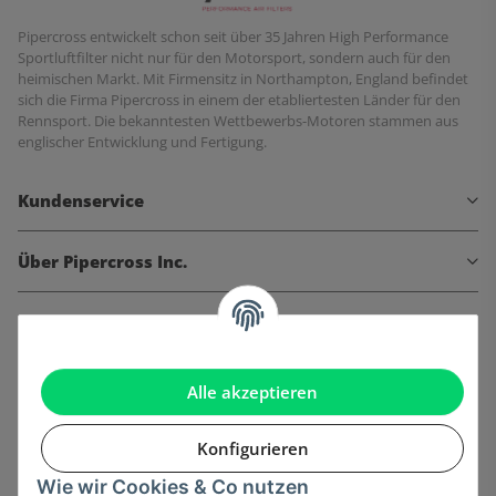
Pipercross entwickelt schon seit über 35 Jahren High Performance
Sportluftfilter nicht nur für den Motorsport, sondern auch für den
heimischen Markt. Mit Firmensitz in Northampton, England befindet
sich die Firma Pipercross in einem der etabliertesten Länder für den
Rennsport. Die bekanntesten Wettbewerbs-Motoren stammen aus
englischer Entwicklung und Fertigung.
Kundenservice
Über Pipercross Inc.
Informationen
Gesetzliche Informationen
Alle akzeptieren
Konfigurieren
Wie wir Cookies & Co nutzen