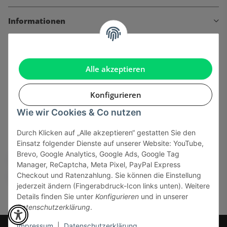
Informationen
Gesetzliche Informationen
Alle akzeptieren
Konfigurieren
Onlinehandel basiert auf Vertrauen:
Wie wir Cookies & Co nutzen
Sicher bezahlen via:
Durch Klicken auf „Alle akzeptieren“ gestatten Sie den
Einsatz folgender Dienste auf unserer Website: YouTube,
Brevo, Google Analytics, Google Ads, Google Tag
Manager, ReCaptcha, Meta Pixel, PayPal Express
Checkout und Ratenzahlung. Sie können die Einstellung
jederzeit ändern (Fingerabdruck-Icon links unten). Weitere
Details finden Sie unter
Konfigurieren
und in unserer
Datenschutzerklärung
.
Impressum
|
Datenschutzerklärung