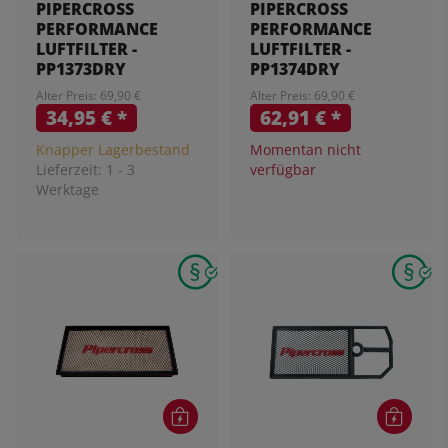
PIPERCROSS
PIPERCROSS
PERFORMANCE
PERFORMANCE
LUFTFILTER -
LUFTFILTER -
PP1373DRY
PP1374DRY
Alter Preis: 69,90 €
Alter Preis: 69,90 €
34,95 €
*
62,91 €
*
Knapper Lagerbestand
Momentan nicht
Lieferzeit:
1 - 3
verfügbar
Werktage