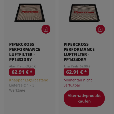
PIPERCROSS
PIPERCROSS
PERFORMANCE
PERFORMANCE
LUFTFILTER -
LUFTFILTER -
PP1433DRY
PP1434DRY
Alter Preis: 69,90 €
Alter Preis: 69,90 €
62,91 €
*
62,91 €
*
Knapper Lagerbestand
Momentan nicht
Lieferzeit:
1 - 3
verfügbar
Werktage
Alternativprodukt
kaufen