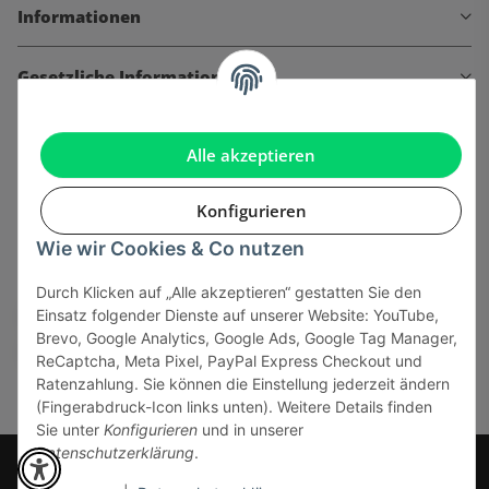
Informationen
Gesetzliche Informationen
Alle akzeptieren
Onlinehandel basiert auf Vertrauen:
Konfigurieren
Wie wir Cookies & Co nutzen
Sicher bezahlen via:
Durch Klicken auf „Alle akzeptieren“ gestatten Sie den
Einsatz folgender Dienste auf unserer Website: YouTube,
Brevo, Google Analytics, Google Ads, Google Tag Manager,
ReCaptcha, Meta Pixel, PayPal Express Checkout und
Ratenzahlung. Sie können die Einstellung jederzeit ändern
(Fingerabdruck-Icon links unten). Weitere Details finden
Sie unter
Konfigurieren
und in unserer
Datenschutzerklärung
.
* Alle Preise inkl. gesetzlicher USt., zzgl.
Versand
© J+A Handels GmbH
Perfected by
Dreizack Medien.