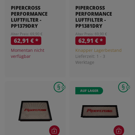
PIPERCROSS
PIPERCROSS
PERFORMANCE
PERFORMANCE
LUFTFILTER -
LUFTFILTER -
PP1379DRY
PP1381DRY
Alter Preis: 69,90 €
Alter Preis: 69,90 €
62,91 €
*
62,91 €
*
Momentan nicht
Knapper Lagerbestand
verfügbar
Lieferzeit:
1 - 3
Werktage
AUF LAGER