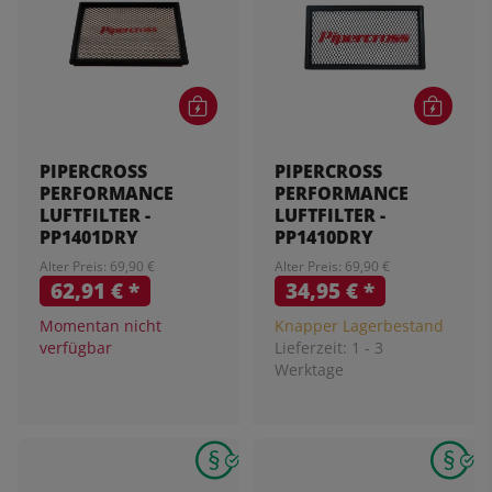
PIPERCROSS
PIPERCROSS
PERFORMANCE
PERFORMANCE
LUFTFILTER -
LUFTFILTER -
PP1401DRY
PP1410DRY
Alter Preis: 69,90 €
Alter Preis: 69,90 €
62,91 €
*
34,95 €
*
Momentan nicht
Knapper Lagerbestand
verfügbar
Lieferzeit:
1 - 3
Werktage