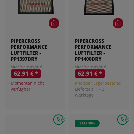
PIPERCROSS
PIPERCROSS
PERFORMANCE
PERFORMANCE
LUFTFILTER -
LUFTFILTER -
PP1397DRY
PP1400DRY
Alter Preis: 69,90 €
Alter Preis: 69,90 €
62,91 €
*
62,91 €
*
Momentan nicht
Knapper Lagerbestand
verfügbar
Lieferzeit:
1 - 3
Werktage
SALE 50%