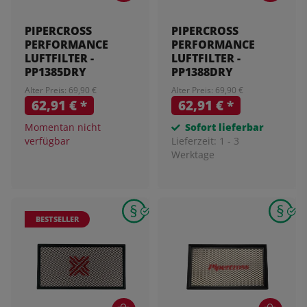
PIPERCROSS
PIPERCROSS
PERFORMANCE
PERFORMANCE
LUFTFILTER -
LUFTFILTER -
PP1385DRY
PP1388DRY
Alter Preis: 69,90 €
Alter Preis: 69,90 €
62,91 €
*
62,91 €
*
Momentan nicht
Sofort lieferbar
verfügbar
Lieferzeit:
1 - 3
Werktage
BESTSELLER