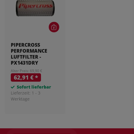
PIPERCROSS
PERFORMANCE
LUFTFILTER -
PX1431DRY
Alter Preis: 69,90 €
62,91 €
*
Sofort lieferbar
Lieferzeit:
1 - 3
Werktage