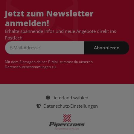
Jetzt zum Newsletter
anmelden!
Erhalte spannende Infos und neue Angebote direkt ins
Postfach
Abonnieren
Newsletter Abonnieren
Mit dem Eintragen deiner E-Mail stimmst du unseren
Datenschutzbestimmungen
zu.
Lieferland wählen
Datenschutz-Einstellungen