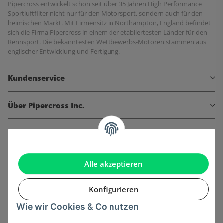
Pipercross entwickelt schon seit über 35 Jahren High Performance
Sportluftfilter nicht nur für den Motorsport, sondern auch für den
heimischen Markt. Mit Firmensitz in Northampton, England befindet
sich die Firma Pipercross in einem der etabliertesten Länder für den
Rennsport. Die bekanntesten Wettbewerbs-Motoren stammen aus
englischer Entwicklung und Fertigung.
Kundenservice
Über Pipercross Inc.
Informationen
Gesetzliche Informationen
Alle akzeptieren
Konfigurieren
Wie wir Cookies & Co nutzen
Onlinehandel basiert auf Vertrauen: