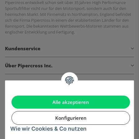
Pipercross entwickelt schon seit über 35 Jahren High Performance
Sportluftfilter nicht nur für den Motorsport, sondern auch für den
heimischen Markt. Mit Firmensitz in Northampton, England befindet
sich die Firma Pipercross in einem der etabliertesten Länder für den
Rennsport. Die bekanntesten Wettbewerbs-Motoren stammen aus
englischer Entwicklung und Fertigung.
Kundenservice
Über Pipercross Inc.
Informationen
Gesetzliche Informationen
Alle akzeptieren
Konfigurieren
Wie wir Cookies & Co nutzen
Onlinehandel basiert auf Vertrauen: