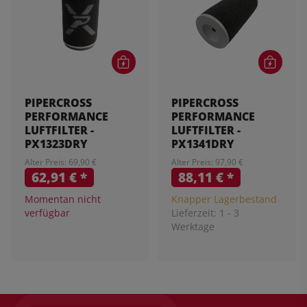
PIPERCROSS
PIPERCROSS
PERFORMANCE
PERFORMANCE
LUFTFILTER -
LUFTFILTER -
PX1323DRY
PX1341DRY
Alter Preis: 69,90 €
Alter Preis: 97,90 €
62,91 €
*
88,11 €
*
Momentan nicht
Knapper Lagerbestand
verfügbar
Lieferzeit:
1 - 3
Werktage