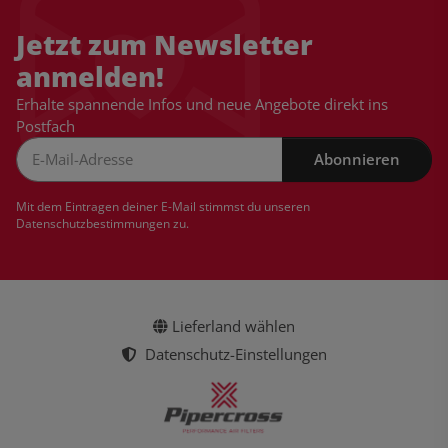
Jetzt zum Newsletter
anmelden!
Erhalte spannende Infos und neue Angebote direkt ins
Postfach
Abonnieren
Newsletter Abonnieren
Mit dem Eintragen deiner E-Mail stimmst du unseren
Datenschutzbestimmungen
zu.
Lieferland wählen
Datenschutz-Einstellungen