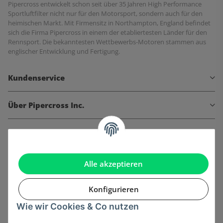
Pipercross entwickelt schon seit über 35 Jahren High Performance
Sportluftfilter nicht nur für den Motorsport, sondern auch für den
heimischen Markt. Mit Firmensitz in Northampton, England befindet
sich die Firma Pipercross in einem der etabliertesten Länder für den
Rennsport. Die bekanntesten Wettbewerbs-Motoren stammen aus
englischer Entwicklung und Fertigung.
Kundenservice
Über Pipercross Inc.
Informationen
Gesetzliche Informationen
Alle akzeptieren
Konfigurieren
Wie wir Cookies & Co nutzen
Onlinehandel basiert auf Vertrauen: