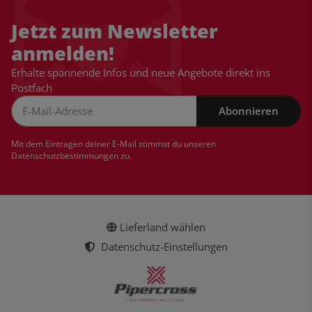
Jetzt zum Newsletter
anmelden!
Erhalte spannende Infos und neue Angebote direkt ins
Postfach
Abonnieren
Newsletter Abonnieren
Mit dem Eintragen deiner E-Mail stimmst du unseren
Datenschutzbestimmungen
zu.
Lieferland wählen
Datenschutz-Einstellungen