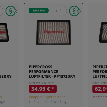
SALE 50%
PIPERCROSS
PIPERC
PERFORMANCE
PERFO
368DRY
LUFTFILTER - PP1373DRY
LUFTFI
Alter Preis: 69,90 €
Alter Preis
34,95 €
*
62,9
nd
Knapper Lagerbestand
Momentan
age
Lieferzeit:
1 - 3 Werktage