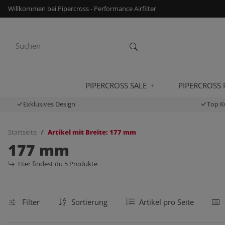
Willkommen bei Pipercross - Performance Airfilter
PIPERCROSS SALE
PIPERCROSS
Exklusives Design
Top K
Startseite
Artikel mit Breite: 177 mm
177 mm
Hier findest du 5 Produkte
Filter
Sortierung
Artikel pro Seite