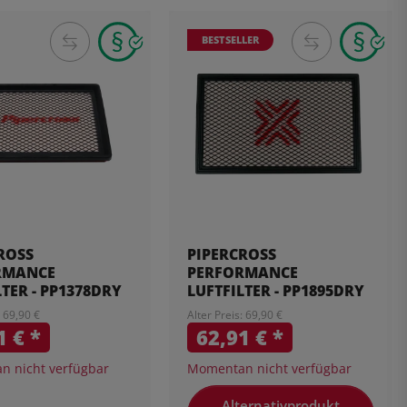
BESTSELLER
ROSS
PIPERCROSS
RMANCE
PERFORMANCE
LTER - PP1378DRY
LUFTFILTER - PP1895DRY
: 69,90 €
Alter Preis: 69,90 €
1 €
*
62,91 €
*
 nicht verfügbar
Momentan nicht verfügbar
Alternativprodukt