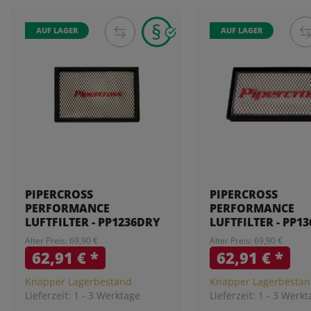
AUF LAGER
AUF LAGER
PIPERCROSS
PIPERCROSS
PERFORMANCE
PERFORMANCE
LUFTFILTER - PP1236DRY
LUFTFILTER - PP1
Alter Preis: 69,90 €
Alter Preis: 69,90 €
62,91 €
*
62,91 €
*
Knapper Lagerbestand
Knapper Lagerbesta
Lieferzeit:
1 - 3 Werktage
Lieferzeit:
1 - 3 Werkt