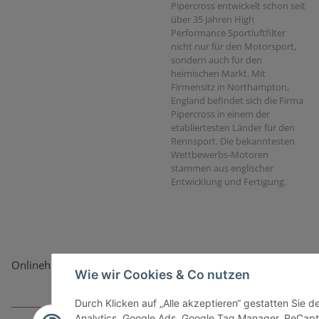
Pipercross entwickelt schon seit
über 35 Jahren High
Performance Sportluftfilter
nicht nur für den Motorsport,
sondern auch für den
heimischen Markt. Mit
Firmensitz in Northampton,
England befindet sich die Firma
Pipercross in einem der
etabliertesten Länder für den
Rennsport. Die bekanntesten
Wettbewerbs-Motoren
stammen aus englischer
Entwicklung und Fertigung.
Onlinehandel basiert auf Vertrauen:
Wie wir Cookies & Co nutzen
Durch Klicken auf „Alle akzeptieren“ gestatten Sie 
Analytics, Google Ads, Google Tag Manager, ReCapt