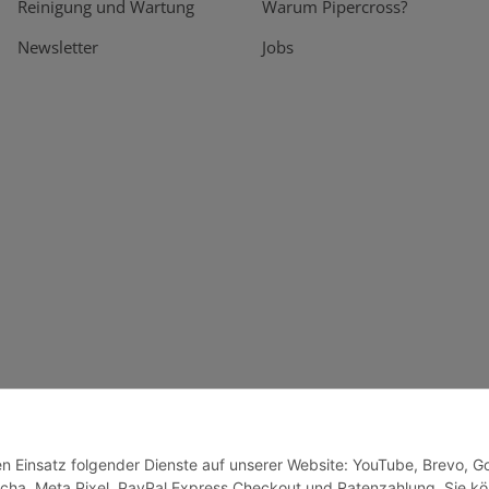
Reinigung und Wartung
Warum Pipercross?
Newsletter
Jobs
den Einsatz folgender Dienste auf unserer Website: YouTube, Brevo, G
cha, Meta Pixel, PayPal Express Checkout und Ratenzahlung. Sie k