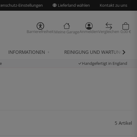
enschutz-Einstellungen
Lieferland wählen
Kontakt zu uns
Barrierefreiheit
Anmelden
Vergleichen
0,00 €
Meine Garage
INFORMATIONEN
REINIGUNG UND WARTUNG
e
Handgefertigt in England
5 Artikel