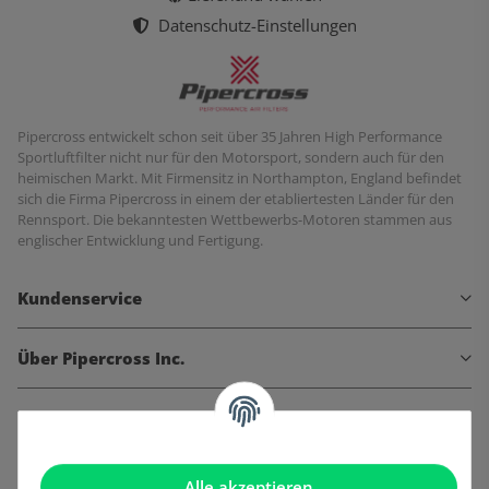
Datenschutz-Einstellungen
Pipercross entwickelt schon seit über 35 Jahren High Performance
Sportluftfilter nicht nur für den Motorsport, sondern auch für den
heimischen Markt. Mit Firmensitz in Northampton, England befindet
sich die Firma Pipercross in einem der etabliertesten Länder für den
Rennsport. Die bekanntesten Wettbewerbs-Motoren stammen aus
englischer Entwicklung und Fertigung.
Kundenservice
Über Pipercross Inc.
Informationen
Gesetzliche Informationen
Alle akzeptieren