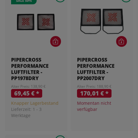
SALE 50%
PIPERCROSS
PIPERCROSS
PERFORMANCE
PERFORMANCE
LUFTFILTER -
LUFTFILTER -
PP1978DRY
PP2007DRY
Alter Preis: 138,90 €
Alter Preis: 188,90 €
69,45 €
*
170,01 €
*
Knapper Lagerbestand
Momentan nicht
Lieferzeit:
1 - 3
verfügbar
Werktage