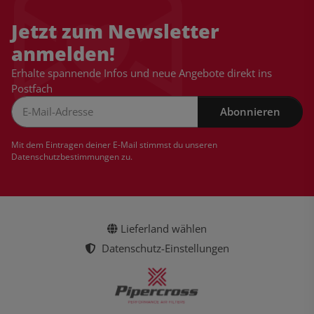
Jetzt zum Newsletter
anmelden!
Erhalte spannende Infos und neue Angebote direkt ins
Postfach
Abonnieren
Newsletter Abonnieren
Mit dem Eintragen deiner E-Mail stimmst du unseren
Datenschutzbestimmungen
zu.
Lieferland wählen
Datenschutz-Einstellungen