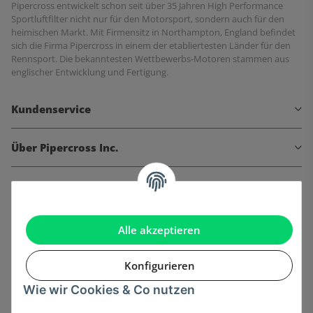
Pipercross entwickelt schon seit über 35 Jahren High Performance
Sportluftfilter nicht nur für den Motorsport, sondern auch für den
heimischen Markt. Mit Firmensitz in Northampton, England befindet
sich die Firma Pipercross in einem der etabliertesten Länder für den
Rennsport. Die bekanntesten Wettbewerbs-Motoren stammen aus
englischer Entwicklung und Fertigung.
Kundenservice
Über Pipercross Inc.
Informationen
Gesetzliche Informationen
Alle akzeptieren
Konfigurieren
Wie wir Cookies & Co nutzen
Onlinehandel basiert auf Vertrauen: