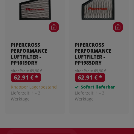
PIPERCROSS
PIPERCROSS
PERFORMANCE
PERFORMANCE
LUFTFILTER -
LUFTFILTER -
PP1619DRY
PP1985DRY
Alter Preis: 69,90 €
Alter Preis: 69,90 €
62,91 €
*
62,91 €
*
Knapper Lagerbestand
Sofort lieferbar
Lieferzeit:
1 - 3
Lieferzeit:
1 - 3
Werktage
Werktage