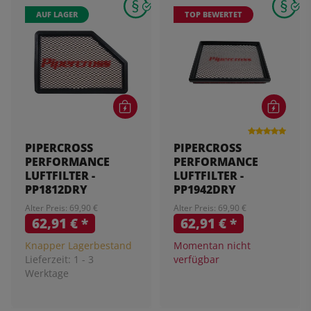
AUF LAGER
TOP BEWERTET
PIPERCROSS
PIPERCROSS
PERFORMANCE
PERFORMANCE
LUFTFILTER -
LUFTFILTER -
PP1812DRY
PP1942DRY
Alter Preis: 69,90 €
Alter Preis: 69,90 €
62,91 €
*
62,91 €
*
Knapper Lagerbestand
Momentan nicht
Lieferzeit:
1 - 3
verfügbar
Werktage