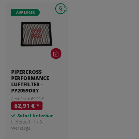
AUF LAGER
PIPERCROSS
PERFORMANCE
LUFTFILTER -
PP2059DRY
Alter Preis: 69,90 €
62,91 €
*
Sofort lieferbar
Lieferzeit:
1 - 3
Werktage