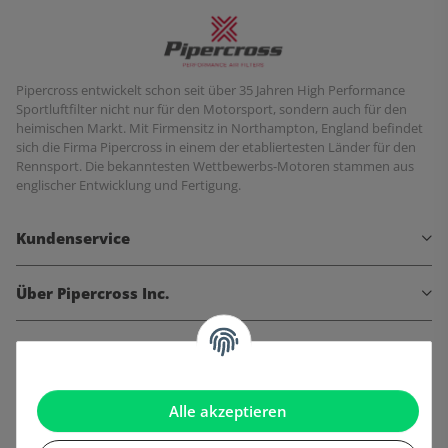
Pipercross entwickelt schon seit über 35 Jahren High Performance
Sportluftfilter nicht nur für den Motorsport, sondern auch für den
heimischen Markt. Mit Firmensitz in Northampton, England befindet
sich die Firma Pipercross in einem der etabliertesten Länder für den
Rennsport. Die bekanntesten Wettbewerbs-Motoren stammen aus
englischer Entwicklung und Fertigung.
Kundenservice
Über Pipercross Inc.
Informationen
Gesetzliche Informationen
Alle akzeptieren