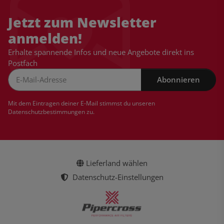
Jetzt zum Newsletter
anmelden!
Erhalte spannende Infos und neue Angebote direkt ins
Postfach
Abonnieren
Newsletter Abonnieren
Mit dem Eintragen deiner E-Mail stimmst du unseren
Datenschutzbestimmungen
zu.
Lieferland wählen
Datenschutz-Einstellungen