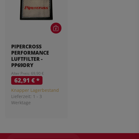
PIPERCROSS
PERFORMANCE
LUFTFILTER -
PP69DRY
Alter Preis: 69,90 €
62,91 €
*
Knapper Lagerbestand
Lieferzeit:
1 - 3
Werktage