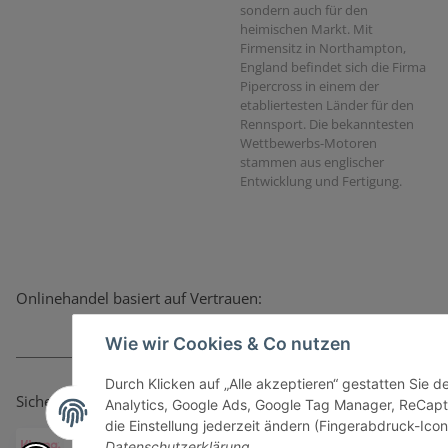
sondern auch für den
heimischen Markt. Mit
Firmensitz in Northampton,
England befindet sich die Firma
Pipercross in einem der
etabliertesten Länder für den
Rennsport. Die bekanntesten
Wettbewerbs-Motoren
stammen aus englischer
Entwicklung und Fertigung.
Onlinehandel basiert auf Vertrauen:
Wie wir Cookies & Co nutzen
Durch Klicken auf „Alle akzeptieren“ gestatten Sie 
Sicher bezahlen via:
Analytics, Google Ads, Google Tag Manager, ReCapt
die Einstellung jederzeit ändern (Fingerabdruck-Icon 
Datenschutzerklärung
.