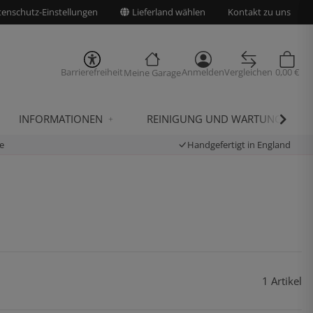
enschutz-Einstellungen
Lieferland wählen
Kontakt zu uns
Barrierefreiheit
Anmelden
Vergleichen
0,00 €
Meine Garage
INFORMATIONEN
REINIGUNG UND WARTUNG
e
Handgefertigt in England
1 Artikel