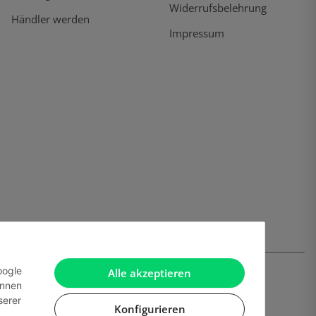
Widerrufsbelehrung
Händler werden
Impressum
oogle
Alle akzeptieren
önnen
serer
Konfigurieren