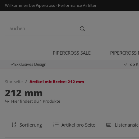
Willkommen bei Pipercross - Performance Airfilter
PIPERCROSS SALE
PIPERCROSS
Exklusives Design
Top K
Startseite
Artikel mit Breite: 212 mm
212 mm
Hier findest du 1 Produkte
Sortierung
Artikel pro Seite
Listenansic