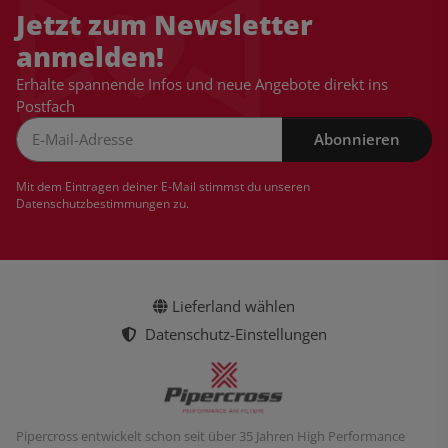
Jetzt zum Newsletter
anmelden!
Erhalte spannende Infos und neue Angebote direkt ins
Postfach
Abonnieren
Newsletter Abonnieren
Mit dem Eintragen deiner E-Mail stimmst du unseren
Datenschutzbestimmungen
zu.
Lieferland wählen
Datenschutz-Einstellungen
Pipercross entwickelt schon seit über 35 Jahren High Performance