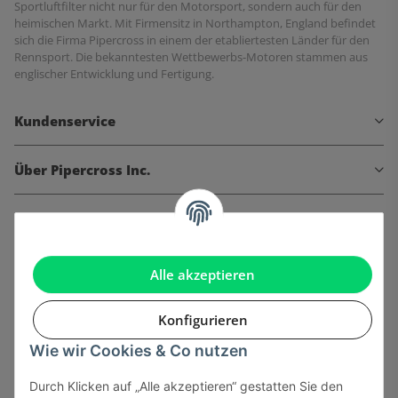
Sportluftfilter nicht nur für den Motorsport, sondern auch für den
heimischen Markt. Mit Firmensitz in Northampton, England befindet
sich die Firma Pipercross in einem der etabliertesten Länder für den
Rennsport. Die bekanntesten Wettbewerbs-Motoren stammen aus
englischer Entwicklung und Fertigung.
Kundenservice
Über Pipercross Inc.
Informationen
Gesetzliche Informationen
Alle akzeptieren
Konfigurieren
Wie wir Cookies & Co nutzen
Onlinehandel basiert auf Vertrauen:
Durch Klicken auf „Alle akzeptieren“ gestatten Sie den