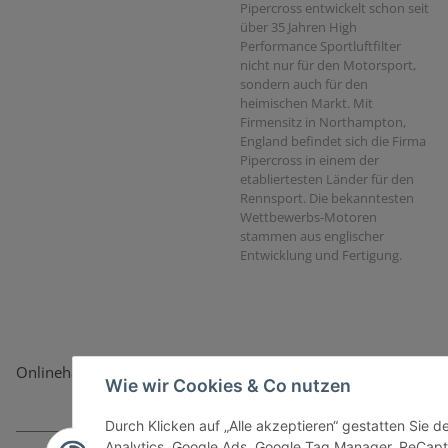
Pipercross entwickelt schon seit
über 35 Jahren High
Performance Sportluftfilter
nicht nur für den Motorsport,
sondern auch für den
heimischen Markt. Mit
Firmensitz in Northampton,
England befindet sich die Firma
Pipercross in einem der
etabliertesten Länder für den
Rennsport. Die bekanntesten
Wettbewerbs-Motoren
stammen aus englischer
Entwicklung und Fertigung.
Onlinehandel basiert auf Vertrauen:
Wie wir Cookies & Co nutzen
Durch Klicken auf „Alle akzeptieren“ gestatten Sie 
Analytics, Google Ads, Google Tag Manager, ReCapt