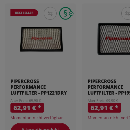
BESTSELLER
PIPERCROSS
PIPERCROSS
PERFORMANCE
PERFORMANCE
LUFTFILTER - PP1221DRY
LUFTFILTER - PP1
Alter Preis: 69,90 €
Alter Preis: 69,90 €
62,91 €
*
62,91 €
*
Momentan nicht verfügbar
Momentan nicht verf
Alternativprodukt