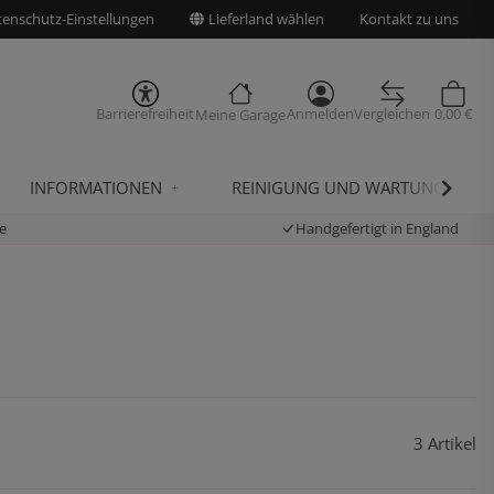
enschutz-Einstellungen
Lieferland wählen
Kontakt zu uns
Barrierefreiheit
Anmelden
Vergleichen
0,00 €
Meine Garage
INFORMATIONEN
REINIGUNG UND WARTUNG
e
Handgefertigt in England
3 Artikel