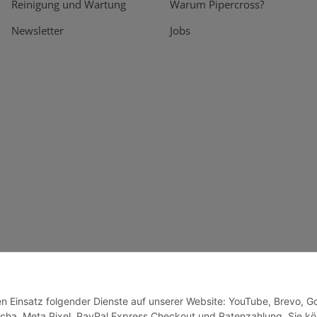
Reinigung und Wartung
Warum Pipercross?
Newsletter
Jobs
den Einsatz folgender Dienste auf unserer Website: YouTube, Brevo, G
cha, Meta Pixel, PayPal Express Checkout und Ratenzahlung. Sie k