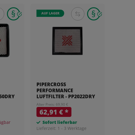
AUF LAGER
PIPERCROSS
PERFORMANCE
950DRY
LUFTFILTER - PP2022DRY
Alter Preis: 69,90 €
62,91 €
*
ügbar
Sofort lieferbar
Lieferzeit:
1 - 3 Werktage