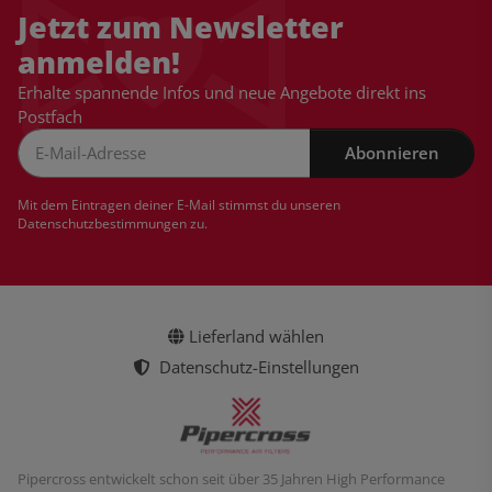
Jetzt zum Newsletter
anmelden!
Erhalte spannende Infos und neue Angebote direkt ins
Postfach
Abonnieren
Newsletter Abonnieren
Mit dem Eintragen deiner E-Mail stimmst du unseren
Datenschutzbestimmungen
zu.
Lieferland wählen
Datenschutz-Einstellungen
Pipercross entwickelt schon seit über 35 Jahren High Performance