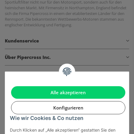
Sportluftfilter nicht nur für den Motorsport, sondern auch für den
heimischen Markt. Mit Firmensitz in Northampton, England befindet
sich die Firma Pipercross in einem der etabliertesten Länder für den
Rennsport. Die bekanntesten Wettbewerbs-Motoren stammen aus
englischer Entwicklung und Fertigung.
Kundenservice
Über Pipercross Inc.
Informationen
Gesetzliche Informationen
Alle akzeptieren
Konfigurieren
Wie wir Cookies & Co nutzen
Onlinehandel basiert auf Vertrauen:
Durch Klicken auf „Alle akzeptieren“ gestatten Sie den