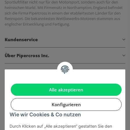
Sportluftfilter nicht nur für den Motorsport, sondern auch für den
heimischen Markt. Mit Firmensitz in Northampton, England befindet
sich die Firma Pipercross in einem der etabliertesten Länder für den
Rennsport. Die bekanntesten Wettbewerbs-Motoren stammen aus
englischer Entwicklung und Fertigung.
Kundenservice
Über Pipercross Inc.
Informationen
Gesetzliche Informationen
Alle akzeptieren
Konfigurieren
Wie wir Cookies & Co nutzen
Onlinehandel basiert auf Vertrauen:
Durch Klicken auf „Alle akzeptieren“ gestatten Sie den