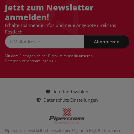
Jetzt zum Newsletter
anmelden!
Erhalte spannende Infos und neue Angebote direkt ins
Postfach
Abonnieren
Newsletter Abonnieren
Mit dem Eintragen deiner E-Mail stimmst du unseren
Datenschutzbestimmungen
zu.
Lieferland wählen
Datenschutz-Einstellungen
Pipercross entwickelt schon seit über 35 Jahren High Performance