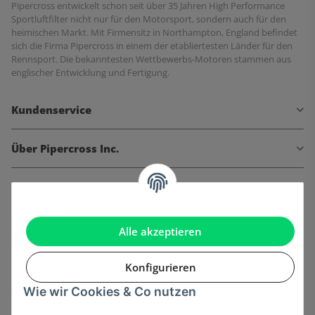
Pipercross entwickelt schon seit über 35 Jahren High Performance
Sportluftfilter nicht nur für den Motorsport, sondern auch für den
heimischen Markt. Mit Firmensitz in Northampton, England befindet
sich die Firma Pipercross in einem der etabliertesten Länder für den
Rennsport. Die bekanntesten Wettbewerbs-Motoren stammen aus
englischer Entwicklung und Fertigung.
Kundenservice
Über Pipercross Inc.
Informationen
Gesetzliche Informationen
Alle akzeptieren
Konfigurieren
Wie wir Cookies & Co nutzen
Onlinehandel basiert auf Vertrauen: