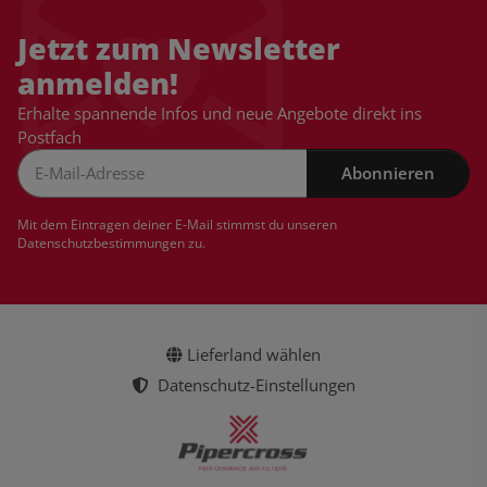
Jetzt zum Newsletter
anmelden!
Erhalte spannende Infos und neue Angebote direkt ins
Postfach
Abonnieren
Newsletter Abonnieren
Mit dem Eintragen deiner E-Mail stimmst du unseren
Datenschutzbestimmungen
zu.
Lieferland wählen
Datenschutz-Einstellungen