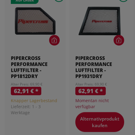
AUF LAGER
PIPERCROSS
PIPERCROSS
PERFORMANCE
PERFORMANCE
LUFTFILTER -
LUFTFILTER -
PP1812DRY
PP1931DRY
Alter Preis: 69,90 €
Alter Preis: 69,90 €
62,91 €
*
62,91 €
*
Knapper Lagerbestand
Momentan nicht
Lieferzeit:
1 - 3
verfügbar
Werktage
Alternativprodukt
kaufen