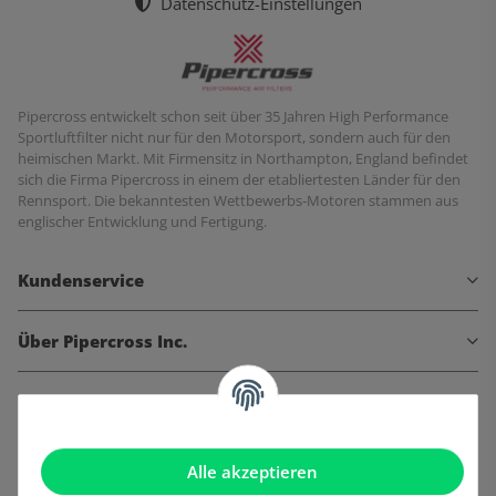
Datenschutz-Einstellungen
Pipercross entwickelt schon seit über 35 Jahren High Performance
Sportluftfilter nicht nur für den Motorsport, sondern auch für den
heimischen Markt. Mit Firmensitz in Northampton, England befindet
sich die Firma Pipercross in einem der etabliertesten Länder für den
Rennsport. Die bekanntesten Wettbewerbs-Motoren stammen aus
englischer Entwicklung und Fertigung.
Kundenservice
Über Pipercross Inc.
Informationen
Gesetzliche Informationen
Alle akzeptieren