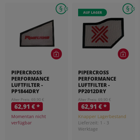
AUF LAGER
PIPERCROSS
PIPERCROSS
PERFORMANCE
PERFORMANCE
LUFTFILTER -
LUFTFILTER -
PP1844DRY
PP2012DRY
Alter Preis: 69,90 €
Alter Preis: 69,90 €
62,91 €
*
62,91 €
*
Momentan nicht
Knapper Lagerbestand
verfügbar
Lieferzeit:
1 - 3
Werktage