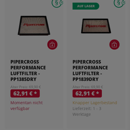
AUF LAGER
PIPERCROSS
PIPERCROSS
PERFORMANCE
PERFORMANCE
LUFTFILTER -
LUFTFILTER -
PP1385DRY
PP1839DRY
Alter Preis: 69,90 €
Alter Preis: 69,90 €
62,91 €
*
62,91 €
*
Momentan nicht
Knapper Lagerbestand
verfügbar
Lieferzeit:
1 - 3
Werktage