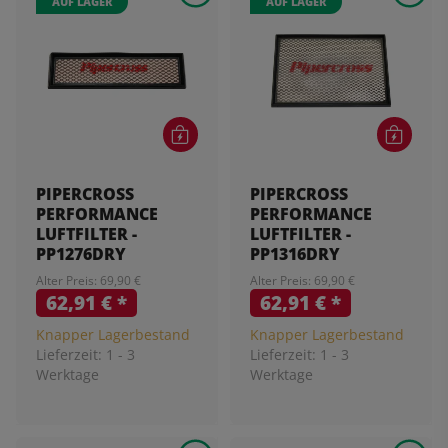
AUF LAGER
AUF LAGER
PIPERCROSS
PIPERCROSS
PERFORMANCE
PERFORMANCE
LUFTFILTER -
LUFTFILTER -
PP1276DRY
PP1316DRY
Alter Preis: 69,90 €
Alter Preis: 69,90 €
62,91 €
*
62,91 €
*
Knapper Lagerbestand
Knapper Lagerbestand
Lieferzeit:
1 - 3
Lieferzeit:
1 - 3
Werktage
Werktage