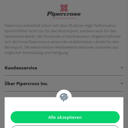
Pipercross entwickelt schon seit über 35 Jahren High Performance
Sportluftfilter nicht nur für den Motorsport, sondern auch für den
heimischen Markt. Mit Firmensitz in Northampton, England befindet
sich die Firma Pipercross in einem der etabliertesten Länder für den
Rennsport. Die bekanntesten Wettbewerbs-Motoren stammen aus
englischer Entwicklung und Fertigung.
Kundenservice
Über Pipercross Inc.
Informationen
Gesetzliche Informationen
Alle akzeptieren