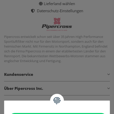
Lieferland wählen
Datenschutz-Einstellungen
Pipercross entwickelt schon seit über 35 Jahren High Performance
Sportluftfilter nicht nur für den Motorsport, sondern auch für den
heimischen Markt. Mit Firmensitz in Northampton, England befindet
sich die Firma Pipercross in einem der etabliertesten Länder für den
Rennsport. Die bekanntesten Wettbewerbs-Motoren stammen aus
englischer Entwicklung und Fertigung.
Kundenservice
Über Pipercross Inc.
Informationen