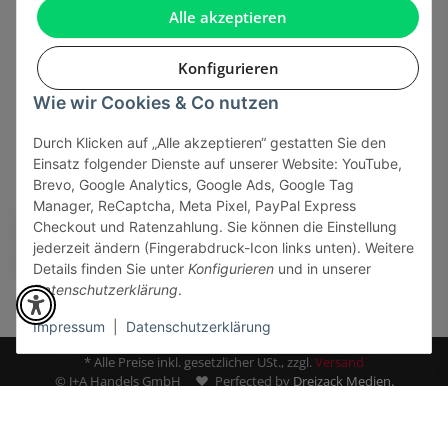
Gesetzliche Informationen
Alle akzeptieren
Konfigurieren
Wie wir Cookies & Co nutzen
Onlinehandel basiert auf Vertrauen:
Durch Klicken auf „Alle akzeptieren“ gestatten Sie den
Einsatz folgender Dienste auf unserer Website: YouTube,
Sicher bezahlen via:
Brevo, Google Analytics, Google Ads, Google Tag
Manager, ReCaptcha, Meta Pixel, PayPal Express
Checkout und Ratenzahlung. Sie können die Einstellung
jederzeit ändern (Fingerabdruck-Icon links unten). Weitere
Details finden Sie unter
Konfigurieren
und in unserer
Datenschutzerklärung
.
Impressum
|
Datenschutzerklärung
* Alle Preise inkl. gesetzlicher USt., zzgl.
Versand
© J+A Handels GmbH
Perfected by
Dreizack Medien.
Powered by
JTL-Shop