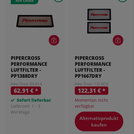
AUF LAGER
PIPERCROSS
PIPERCROSS
PERFORMANCE
PERFORMANCE
LUFTFILTER -
LUFTFILTER -
PP1388DRY
PP1667DRY
Alter Preis: 69,90 €
Alter Preis: 135,90 €
62,91 €
*
122,31 €
*
Sofort lieferbar
Momentan nicht
Lieferzeit:
1 - 3
verfügbar
Werktage
Alternativprodukt
kaufen