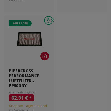
AUF LAGER
PIPERCROSS
PERFORMANCE
LUFTFILTER -
PP50DRY
Alter Preis: 69,90 €
62,91 €
*
Knapper Lagerbestand
Lieferzeit:
1 - 3