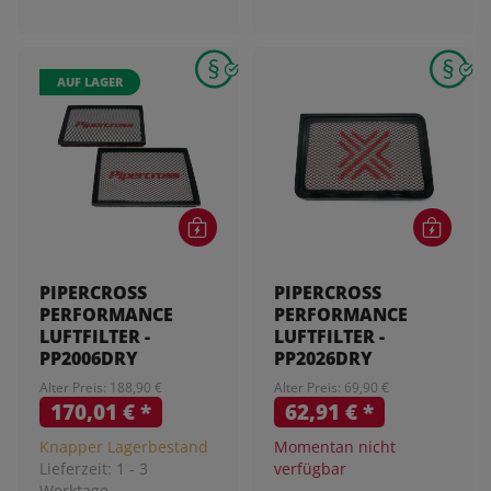
AUF LAGER
PIPERCROSS
PIPERCROSS
PERFORMANCE
PERFORMANCE
LUFTFILTER -
LUFTFILTER -
PP2006DRY
PP2026DRY
Alter Preis: 188,90 €
Alter Preis: 69,90 €
170,01 €
*
62,91 €
*
Knapper Lagerbestand
Momentan nicht
Lieferzeit:
1 - 3
verfügbar
Werktage