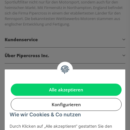
Sportluftfilter nicht nur für den Motorsport, sondern auch für den
heimischen Markt. Mit Firmensitz in Northampton, England befindet
sich die Firma Pipercross in einem der etabliertesten Länder für den
Rennsport. Die bekanntesten Wettbewerbs-Motoren stammen aus
englischer Entwicklung und Fertigung.
Kundenservice
Über Pipercross Inc.
Informationen
Gesetzliche Informationen
Alle akzeptieren
Konfigurieren
Wie wir Cookies & Co nutzen
Onlinehandel basiert auf Vertrauen:
Durch Klicken auf „Alle akzeptieren“ gestatten Sie den