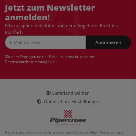
Jetzt zum Newsletter
anmelden!
Erhalte spannende Infos und neue Angebote direkt ins
Postfach
Abonnieren
Newsletter Abonnieren
Mit dem Eintragen deiner E-Mail stimmst du unseren
Datenschutzbestimmungen
zu.
Lieferland wählen
Datenschutz-Einstellungen
Pipercross entwickelt schon seit über 35 Jahren High Performance