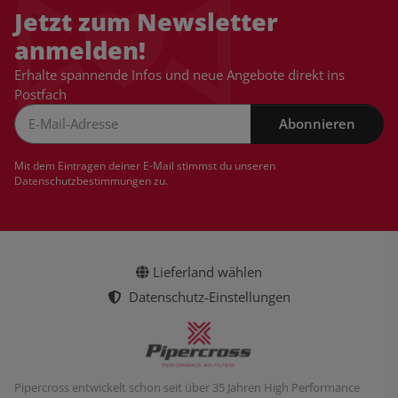
Jetzt zum Newsletter
anmelden!
Erhalte spannende Infos und neue Angebote direkt ins
Postfach
Abonnieren
Newsletter Abonnieren
Mit dem Eintragen deiner E-Mail stimmst du unseren
Datenschutzbestimmungen
zu.
Lieferland wählen
Datenschutz-Einstellungen
Pipercross entwickelt schon seit über 35 Jahren High Performance