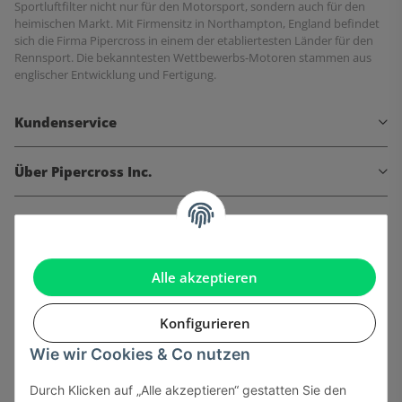
Sportluftfilter nicht nur für den Motorsport, sondern auch für den
heimischen Markt. Mit Firmensitz in Northampton, England befindet
sich die Firma Pipercross in einem der etabliertesten Länder für den
Rennsport. Die bekanntesten Wettbewerbs-Motoren stammen aus
englischer Entwicklung und Fertigung.
Kundenservice
Über Pipercross Inc.
Informationen
Gesetzliche Informationen
Alle akzeptieren
Konfigurieren
Wie wir Cookies & Co nutzen
Onlinehandel basiert auf Vertrauen:
Durch Klicken auf „Alle akzeptieren“ gestatten Sie den