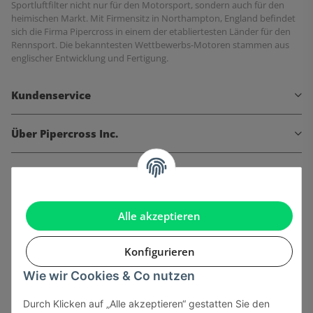
Sportluftfilter nicht nur für den Motorsport, sondern auch für den
heimischen Markt. Mit Firmensitz in Northampton, England befindet
sich die Firma Pipercross in einem der etabliertesten Länder für den
Rennsport. Die bekanntesten Wettbewerbs-Motoren stammen aus
englischer Entwicklung und Fertigung.
Kundenservice
Über Pipercross Inc.
Informationen
Gesetzliche Informationen
Alle akzeptieren
Konfigurieren
Wie wir Cookies & Co nutzen
Onlinehandel basiert auf Vertrauen:
Durch Klicken auf „Alle akzeptieren“ gestatten Sie den