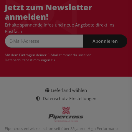
Jetzt zum Newsletter
anmelden!
Erhalte spannende Infos und neue Angebote direkt ins
Postfach
Abonnieren
Newsletter Abonnieren
Mit dem Eintragen deiner E-Mail stimmst du unseren
Datenschutzbestimmungen
zu.
Lieferland wählen
Datenschutz-Einstellungen
Pipercross entwickelt schon seit über 35 Jahren High Performance