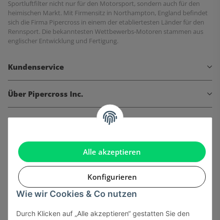
Sportluftfilter nicht nur für den Motorsport, sondern auch für den
heimischen Markt. Mit Firmensitz in Northampton, England befindet
sich die Firma Pipercross in einem der etabliertesten Länder für den
Rennsport. Die bekanntesten Wettbewerbs-Motoren stammen aus
englischer Entwicklung und Fertigung.
Kundenservice
Über Pipercross Inc.
Informationen
Gesetzliche Informationen
Alle akzeptieren
Konfigurieren
Wie wir Cookies & Co nutzen
Onlinehandel basiert auf Vertrauen:
Durch Klicken auf „Alle akzeptieren“ gestatten Sie den