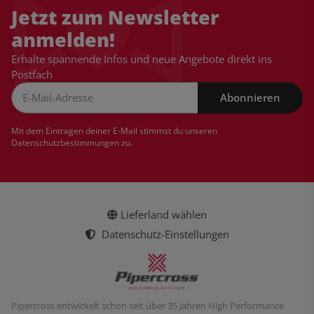
Jetzt zum Newsletter
anmelden!
Erhalte spannende Infos und neue Angebote direkt ins
Postfach
Abonnieren
Newsletter Abonnieren
Mit dem Eintragen deiner E-Mail stimmst du unseren
Datenschutzbestimmungen
zu.
Lieferland wählen
Datenschutz-Einstellungen
Pipercross entwickelt schon seit über 35 Jahren High Performance