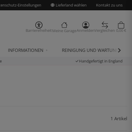
enschutz-Einstellungen
Lieferland wählen
Kontakt zu uns
Barrierefreiheit
Anmelden
Vergleichen
0,00 €
Meine Garage
INFORMATIONEN
REINIGUNG UND WARTUNG
e
Handgefertigt in England
1 Artikel