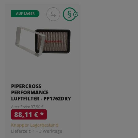
AUF LAGER
PIPERCROSS
PERFORMANCE
LUFTFILTER - PP1762DRY
Alter Preis: 97,90 €
88,11 €
*
Knapper Lagerbestand
Lieferzeit:
1 - 3 Werktage