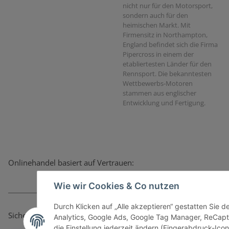
nicht nur für den Motorsport,
sondern auch für den
heimischen Markt. Mit
Firmensitz in Northampton,
England befindet sich die Firma
Pipercross in einem der
etabliertesten Länder für den
Rennsport. Die bekanntesten
Wettbewerbs-Motoren
stammen aus englischer
Entwicklung und Fertigung.
Onlinehandel basiert auf Vertrauen:
Wie wir Cookies & Co nutzen
Durch Klicken auf „Alle akzeptieren“ gestatten Sie 
Sicher bezahlen via:
Analytics, Google Ads, Google Tag Manager, ReCapt
die Einstellung jederzeit ändern (Fingerabdruck-Icon 