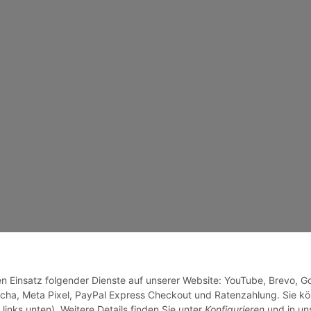
den Einsatz folgender Dienste auf unserer Website: YouTube, Brevo, G
cha, Meta Pixel, PayPal Express Checkout und Ratenzahlung. Sie k
links unten). Weitere Details finden Sie unter
Konfigurieren
und in un