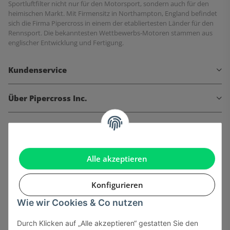
Sportluftfilter nicht nur für den Motorsport, sondern auch für den
heimischen Markt. Mit Firmensitz in Northampton, England befindet
sich die Firma Pipercross in einem der etabliertesten Länder für den
Rennsport. Die bekanntesten Wettbewerbs-Motoren stammen aus
englischer Entwicklung und Fertigung.
Kundenservice
Über Pipercross Inc.
Informationen
Gesetzliche Informationen
Alle akzeptieren
Konfigurieren
Wie wir Cookies & Co nutzen
Onlinehandel basiert auf Vertrauen:
Durch Klicken auf „Alle akzeptieren“ gestatten Sie den