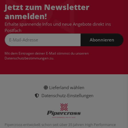
Jetzt zum Newsletter
anmelden!
Erhalte spannende Infos und neue Angebote direkt ins
Postfach
Abonnieren
Newsletter Abonnieren
Mit dem Eintragen deiner E-Mail stimmst du unseren
Datenschutzbestimmungen
zu.
Lieferland wählen
Datenschutz-Einstellungen
Pipercross entwickelt schon seit über 35 Jahren High Performance