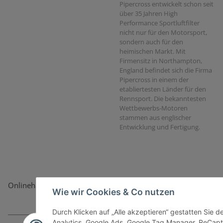
Pipercross entwickelt schon seit
über 35 Jahren High
Performance Sportluftfilter
nicht nur für den Motorsport,
sondern auch für den
heimischen Markt. Mit
Firmensitz in Northampton,
England befindet sich die Firma
Pipercross in einem der
etabliertesten Länder für den
Rennsport. Die bekanntesten
Wettbewerbs-Motoren
stammen aus englischer
Entwicklung und Fertigung.
Onlinehandel basiert auf Vertrauen:
Wie wir Cookies & Co nutzen
Durch Klicken auf „Alle akzeptieren“ gestatten Sie 
Analytics, Google Ads, Google Tag Manager, ReCapt