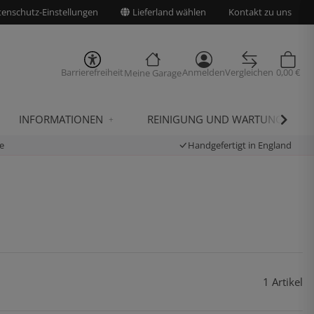
enschutz-Einstellungen
Lieferland wählen
Kontakt zu uns
Barrierefreiheit
Anmelden
Vergleichen
0,00 €
Meine Garage
INFORMATIONEN
REINIGUNG UND WARTUNG
e
Handgefertigt in England
1 Artikel