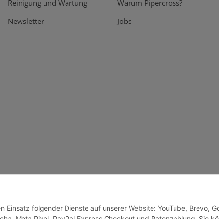
Reinigung und Wartung
Warum Pipercross?
Newsletter
Jobs
den Einsatz folgender Dienste auf unserer Website: YouTube, Brevo, G
cha, Meta Pixel, PayPal Express Checkout und Ratenzahlung. Sie k