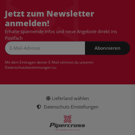
Jetzt zum Newsletter
anmelden!
Erhalte spannende Infos und neue Angebote direkt ins
Postfach
Abonnieren
Newsletter Abonnieren
Mit dem Eintragen deiner E-Mail stimmst du unseren
Datenschutzbestimmungen
zu.
Lieferland wählen
Datenschutz-Einstellungen