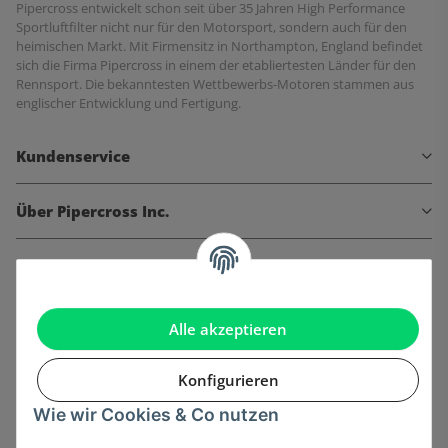
Pipercross entwickelt schon seit über 35 Jahren High Performance
Sportluftfilter nicht nur für den Motorsport, sondern auch für den
heimischen Markt. Mit Firmensitz in Northampton, England befindet
sich die Firma Pipercross in einem der etabliertesten Länder für den
Rennsport. Die bekanntesten Wettbewerbs-Motoren stammen aus
englischer Entwicklung und Fertigung.
Kundenservice
Über Pipercross Inc.
Informationen
Gesetzliche Informationen
Alle akzeptieren
Konfigurieren
Wie wir Cookies & Co nutzen
Onlinehandel basiert auf Vertrauen: