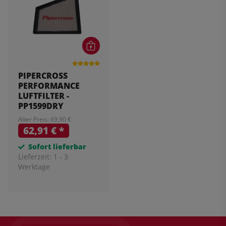
PIPERCROSS
PERFORMANCE
LUFTFILTER -
PP1599DRY
Alter Preis: 69,90 €
62,91 €
*
Sofort lieferbar
Lieferzeit:
1 - 3
Werktage