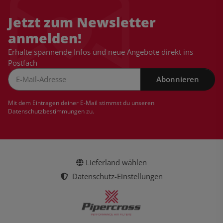
Jetzt zum Newsletter
anmelden!
Erhalte spannende Infos und neue Angebote direkt ins
Postfach
Abonnieren
Newsletter Abonnieren
Mit dem Eintragen deiner E-Mail stimmst du unseren
Datenschutzbestimmungen
zu.
Lieferland wählen
Datenschutz-Einstellungen