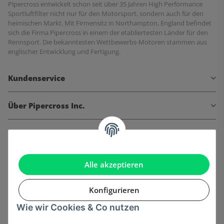
Pipercross entwickelt schon seit über 35 Jahren High Performance
Sportluftfilter nicht nur für den Motorsport, sondern auch für den
heimischen Markt. Mit Firmensitz in Northampton, England befindet
sich die Firma Pipercross in einem der etabliertesten Länder für den
Rennsport. Die bekanntesten Wettbewerbs-Motoren stammen aus
englischer Entwicklung und Fertigung.
Kundenservice
Über Pipercross Inc.
Informationen
Gesetzliche Informationen
Alle akzeptieren
Konfigurieren
Wie wir Cookies & Co nutzen
Onlinehandel basiert auf Vertrauen: