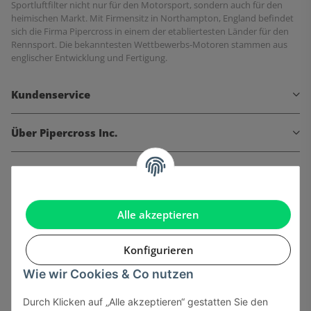
Sportluftfilter nicht nur für den Motorsport, sondern auch für den
heimischen Markt. Mit Firmensitz in Northampton, England befindet
sich die Firma Pipercross in einem der etabliertesten Länder für den
Rennsport. Die bekanntesten Wettbewerbs-Motoren stammen aus
englischer Entwicklung und Fertigung.
Kundenservice
Über Pipercross Inc.
Informationen
Gesetzliche Informationen
Alle akzeptieren
Konfigurieren
Wie wir Cookies & Co nutzen
Onlinehandel basiert auf Vertrauen:
Durch Klicken auf „Alle akzeptieren“ gestatten Sie den