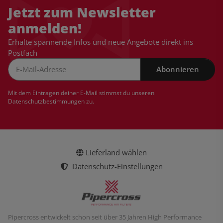
Jetzt zum Newsletter
anmelden!
Erhalte spannende Infos und neue Angebote direkt ins
Postfach
Abonnieren
Newsletter Abonnieren
Mit dem Eintragen deiner E-Mail stimmst du unseren
Datenschutzbestimmungen
zu.
Lieferland wählen
Datenschutz-Einstellungen
Pipercross entwickelt schon seit über 35 Jahren High Performance