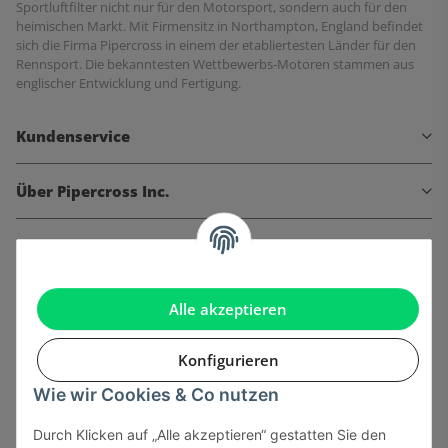
Sportluftfilter nicht nur für den Motorsport, sondern auch für den
heimischen Markt. Mit Firmensitz in Northampton, England befindet
sich die Firma Pipercross in einem der etabliertesten Länder für den
Rennsport. Die bekanntesten Wettbewerbs-Motoren stammen aus
englischer Entwicklung und Fertigung.
Kundenservice
Über Pipercross Inc.
Informationen
Gesetzliche Informationen
Alle akzeptieren
Konfigurieren
Wie wir Cookies & Co nutzen
Onlinehandel basiert auf Vertrauen:
Durch Klicken auf „Alle akzeptieren“ gestatten Sie den