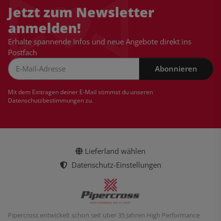
Jetzt zum Newsletter
anmelden!
Erhalte spannende Infos und neue Angebote direkt ins
Postfach
Abonnieren
Newsletter Abonnieren
Mit dem Eintragen deiner E-Mail stimmst du unseren
Datenschutzbestimmungen
zu.
Lieferland wählen
Datenschutz-Einstellungen
Pipercross entwickelt schon seit über 35 Jahren High Performance