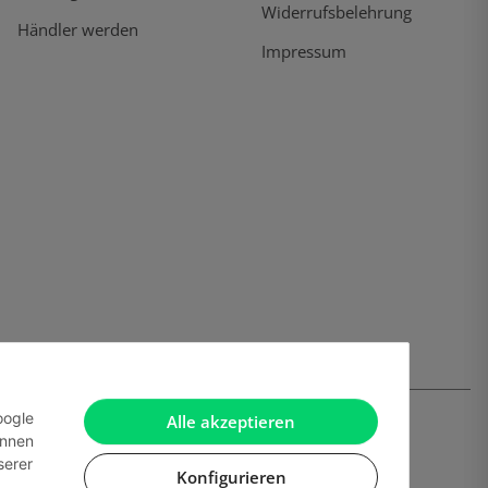
Widerrufsbelehrung
Händler werden
Impressum
oogle
Alle akzeptieren
önnen
serer
Konfigurieren