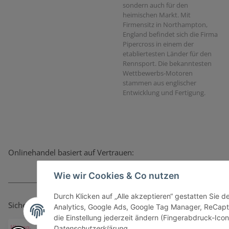
sondern auch für den
heimischen Markt. Mit
Firmensitz in Northampton,
England befindet sich die Firma
Pipercross in einem der
etabliertesten Länder für den
Rennsport. Die bekanntesten
Wettbewerbs-Motoren
stammen aus englischer
Entwicklung und Fertigung.
Onlinehandel basiert auf Vertrauen:
Wie wir Cookies & Co nutzen
Durch Klicken auf „Alle akzeptieren“ gestatten Sie 
Sicher bezahlen via:
Analytics, Google Ads, Google Tag Manager, ReCapt
die Einstellung jederzeit ändern (Fingerabdruck-Icon 
Datenschutzerklärung
.