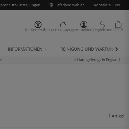
enschutz-Einstellungen
Lieferland wählen
Kontakt zu uns
Barrierefreiheit
Anmelden
Vergleichen
0,00 €
Meine Garage
INFORMATIONEN
REINIGUNG UND WARTUNG
e
Handgefertigt in England
1 Artikel