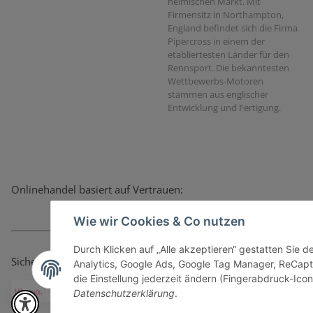
heimischen Markt. Mit
Firmensitz in Northampton,
England befindet sich die Firma
Pipercross in einem der
etabliertesten Länder für den
Rennsport. Die bekanntesten
Wettbewerbs-Motoren
stammen aus englischer
Entwicklung und Fertigung.
Onlinehandel basiert auf Vertrauen:
Wie wir Cookies & Co nutzen
Durch Klicken auf „Alle akzeptieren“ gestatten Sie 
Sicher bezahlen via:
Analytics, Google Ads, Google Tag Manager, ReCapt
die Einstellung jederzeit ändern (Fingerabdruck-Icon 
Datenschutzerklärung
.