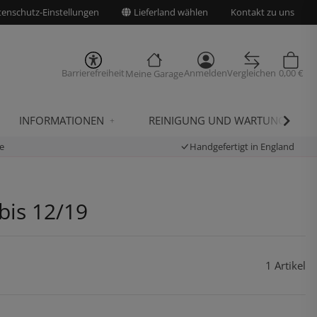
enschutz-Einstellungen
Lieferland wählen
Kontakt zu uns
Barrierefreiheit
Anmelden
Vergleichen
0,00 €
Meine Garage
INFORMATIONEN
REINIGUNG UND WARTUNG
e
Handgefertigt in England
bis 12/19
1 Artikel