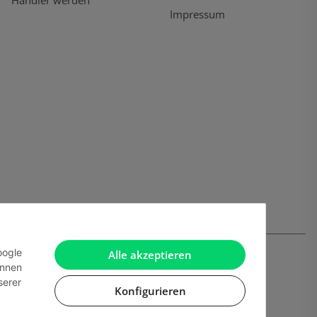
Händler werden
Impressum
oogle
Alle akzeptieren
önnen
serer
Konfigurieren