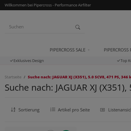
Willkommen bei Pipercross - Performance Airfilter
PIPERCROSS SALE
PIPERCROSS
Exklusives Design
Top K
Startseite
Suche nach: JAGUAR XJ (X351), 5.0 SCV8, 471 PS, 346 
Suche nach: JAGUAR XJ (X351), 
Sortierung
Artikel pro Seite
Listenansic