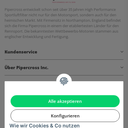
Pipercross entwickelt schon seit über 35 Jahren High Performance
Sportluftfilter nicht nur für den Motorsport, sondern auch für den
heimischen Markt. Mit Firmensitz in Northampton, England befindet
sich die Firma Pipercross in einem der etabliertesten Länder für den
Rennsport. Die bekanntesten Wettbewerbs-Motoren stammen aus
englischer Entwicklung und Fertigung.
Kundenservice
Über Pipercross Inc.
Informationen
Gesetzliche Informationen
Alle akzeptieren
Konfigurieren
Wie wir Cookies & Co nutzen