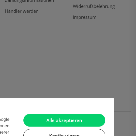
Widerrufsbelehrung
Händler werden
Impressum
oogle
Alle akzeptieren
önnen
serer
Konfigurieren