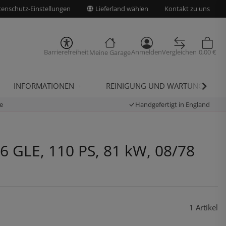
enschutz-Einstellungen
Lieferland wählen
Kontakt zu uns
Barrierefreiheit
Anmelden
Vergleichen
0,00 €
Meine Garage
INFORMATIONEN
REINIGUNG UND WARTUNG
e
Handgefertigt in England
.6 GLE, 110 PS, 81 kW, 08/78
1 Artikel