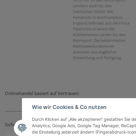
sondern auch für den
heimischen Markt. Mit
Firmensitz in Northampton,
England befindet sich die Firma
Pipercross in einem der
etabliertesten Länder für den
Rennsport. Die bekanntesten
Wettbewerbs-Motoren
stammen aus englischer
Entwicklung und Fertigung.
Onlinehandel basiert auf Vertrauen:
Wie wir Cookies & Co nutzen
Durch Klicken auf „Alle akzeptieren“ gestatten Sie 
Sicher bezahlen via:
Analytics, Google Ads, Google Tag Manager, ReCapt
die Einstellung jederzeit ändern (Fingerabdruck-Icon 