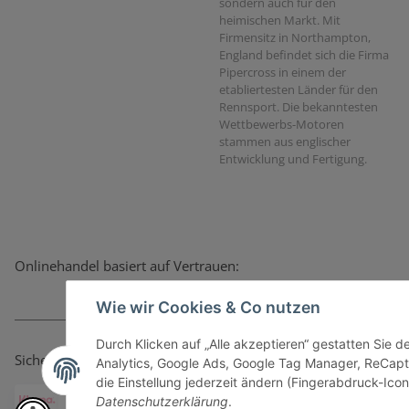
sondern auch für den
heimischen Markt. Mit
Firmensitz in Northampton,
England befindet sich die Firma
Pipercross in einem der
etabliertesten Länder für den
Rennsport. Die bekanntesten
Wettbewerbs-Motoren
stammen aus englischer
Entwicklung und Fertigung.
Onlinehandel basiert auf Vertrauen:
Wie wir Cookies & Co nutzen
Durch Klicken auf „Alle akzeptieren“ gestatten Sie 
Sicher bezahlen via:
Analytics, Google Ads, Google Tag Manager, ReCapt
die Einstellung jederzeit ändern (Fingerabdruck-Icon 
Datenschutzerklärung
.