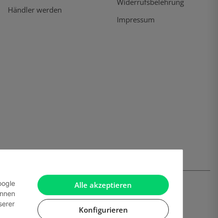
Widerrufsbelehrung
Händler werden
Impressum
oogle
Alle akzeptieren
önnen
serer
Konfigurieren