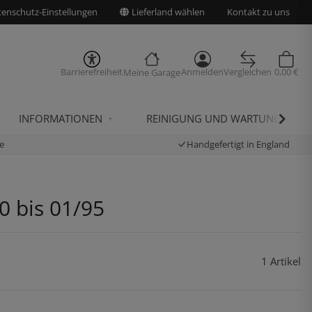
enschutz-Einstellungen
Lieferland wählen
Kontakt zu uns
Barrierefreiheit
Anmelden
Vergleichen
0,00 €
Meine Garage
INFORMATIONEN
REINIGUNG UND WARTUNG
e
Handgefertigt in England
0 bis 01/95
1 Artikel