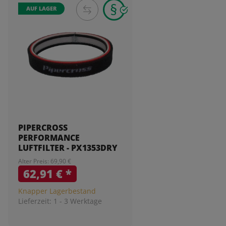
AUF LAGER
PIPERCROSS
PERFORMANCE
LUFTFILTER - PX1353DRY
Alter Preis: 69,90 €
62,91 €
*
Knapper Lagerbestand
Lieferzeit:
1 - 3 Werktage