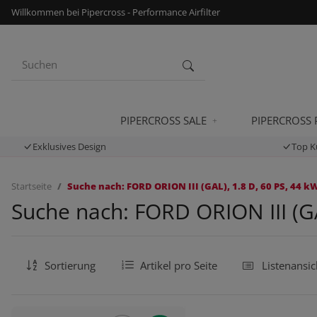
Willkommen bei Pipercross - Performance Airfilter
PIPERCROSS SALE
PIPERCROSS
Exklusives Design
Top K
Startseite
Suche nach: FORD ORION III (GAL), 1.8 D, 60 PS, 44 kW
Suche nach: FORD ORION III (GA
Sortierung
Artikel pro Seite
Listenansic