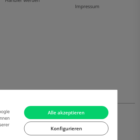
Händler werden
Impressum
oogle
Alle akzeptieren
önnen
serer
Konfigurieren