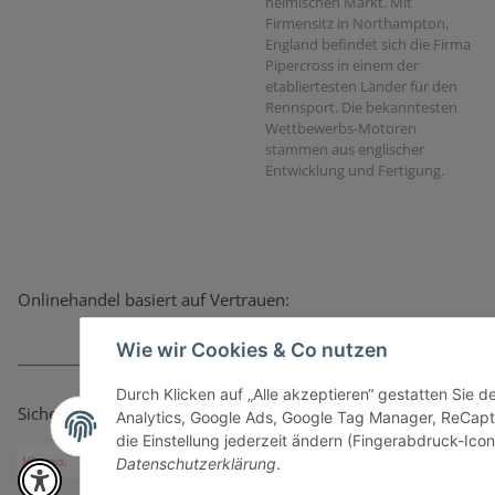
heimischen Markt. Mit
Firmensitz in Northampton,
England befindet sich die Firma
Pipercross in einem der
etabliertesten Länder für den
Rennsport. Die bekanntesten
Wettbewerbs-Motoren
stammen aus englischer
Entwicklung und Fertigung.
Onlinehandel basiert auf Vertrauen:
Wie wir Cookies & Co nutzen
Durch Klicken auf „Alle akzeptieren“ gestatten Sie 
Sicher bezahlen via:
Analytics, Google Ads, Google Tag Manager, ReCapt
die Einstellung jederzeit ändern (Fingerabdruck-Icon 
Datenschutzerklärung
.