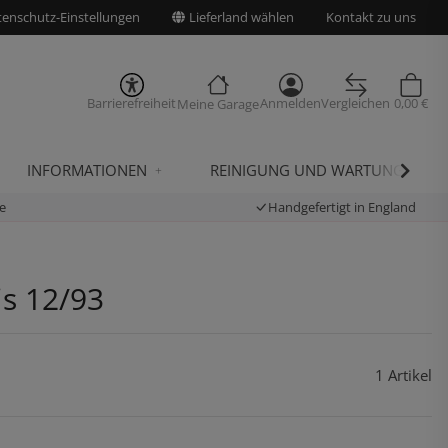
enschutz-Einstellungen
Lieferland wählen
Kontakt zu uns
Barrierefreiheit
Anmelden
Vergleichen
0,00 €
Meine Garage
INFORMATIONEN
REINIGUNG UND WARTUNG
e
Handgefertigt in England
is 12/93
1 Artikel