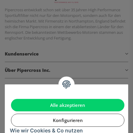
Pipercross entwickelt schon seit über 35 Jahren High Performance
Sportluftfilter nicht nur für den Motorsport, sondern auch für den
heimischen Markt. Mit Firmensitz in Northampton, England befindet
sich die Firma Pipercross in einem der etabliertesten Länder für den
Rennsport. Die bekanntesten Wettbewerbs-Motoren stammen aus
englischer Entwicklung und Fertigung.
Kundenservice
Über Pipercross Inc.
Informationen
Gesetzliche Informationen
Alle akzeptieren
Konfigurieren
Wie wir Cookies & Co nutzen