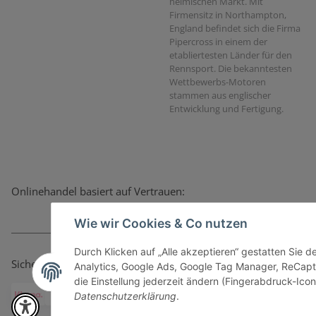
heimischen Markt. Mit
Firmensitz in Northampton,
England befindet sich die Firma
Pipercross in einem der
etabliertesten Länder für den
Rennsport. Die bekanntesten
Wettbewerbs-Motoren
stammen aus englischer
Entwicklung und Fertigung.
Onlinehandel basiert auf Vertrauen:
Wie wir Cookies & Co nutzen
Durch Klicken auf „Alle akzeptieren“ gestatten Sie 
Sicher bezahlen via:
Analytics, Google Ads, Google Tag Manager, ReCapt
die Einstellung jederzeit ändern (Fingerabdruck-Icon 
Datenschutzerklärung
.