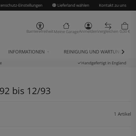
enschutz-Einstellungen
Lieferland wählen
Kontakt zu uns
Barrierefreiheit
Anmelden
Vergleichen
0,00 €
Meine Garage
INFORMATIONEN
REINIGUNG UND WARTUNG
e
Handgefertigt in England
92 bis 12/93
1 Artikel