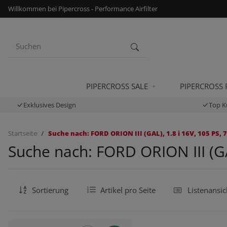
Willkommen bei Pipercross - Performance Airfilter
PIPERCROSS SALE
PIPERCROSS
Exklusives Design
Top K
Startseite
Suche nach: FORD ORION III (GAL), 1.8 i 16V, 105 PS, 
Suche nach: FORD ORION III (GA
Sortierung
Artikel pro Seite
Listenansic