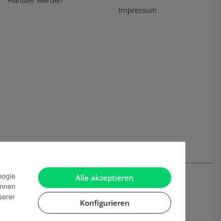
Händler werden
Impressum
oogle
Alle akzeptieren
önnen
serer
Konfigurieren