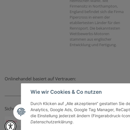
heimischen Markt. Mit
Firmensitz in Northampton,
England befindet sich die Firma
Pipercross in einem der
etabliertesten Länder für den
Rennsport. Die bekanntesten
Wettbewerbs-Motoren
stammen aus englischer
Entwicklung und Fertigung.
Onlinehandel basiert auf Vertrauen:
Wie wir Cookies & Co nutzen
Durch Klicken auf „Alle akzeptieren“ gestatten Sie 
Sicher bezahlen via:
Analytics, Google Ads, Google Tag Manager, ReCapt
die Einstellung jederzeit ändern (Fingerabdruck-Icon 
Datenschutzerklärung
.