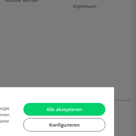
Händler werden
Impressum
oogle
Alle akzeptieren
önnen
serer
Konfigurieren