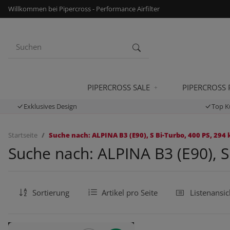
Willkommen bei Pipercross - Performance Airfilter
PIPERCROSS SALE
PIPERCROSS
Exklusives Design
Top K
Startseite
Suche nach: ALPINA B3 (E90), S Bi-Turbo, 400 PS, 294 
Suche nach: ALPINA B3 (E90), S
Sortierung
Artikel pro Seite
Listenansic