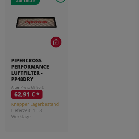
AUF LAGER
PIPERCROSS
PERFORMANCE
LUFTFILTER -
PP48DRY
Alter Preis: 69,90 €
62,91 €
*
Knapper Lagerbestand
Lieferzeit:
1 - 3
Werktage