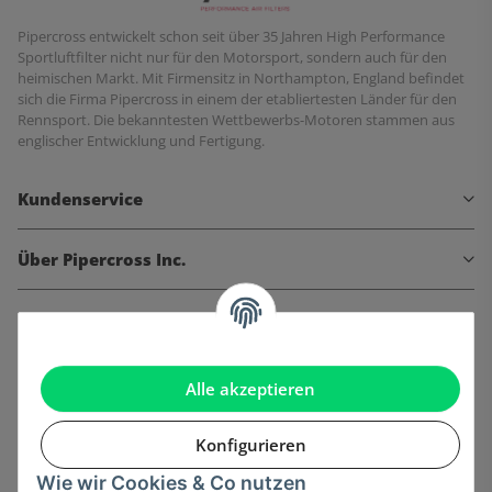
Pipercross entwickelt schon seit über 35 Jahren High Performance
Sportluftfilter nicht nur für den Motorsport, sondern auch für den
heimischen Markt. Mit Firmensitz in Northampton, England befindet
sich die Firma Pipercross in einem der etabliertesten Länder für den
Rennsport. Die bekanntesten Wettbewerbs-Motoren stammen aus
englischer Entwicklung und Fertigung.
Kundenservice
Über Pipercross Inc.
Informationen
Gesetzliche Informationen
Alle akzeptieren
Konfigurieren
Wie wir Cookies & Co nutzen