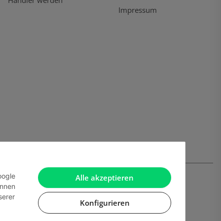
Händler werden
Impressum
oogle
Alle akzeptieren
önnen
serer
Konfigurieren