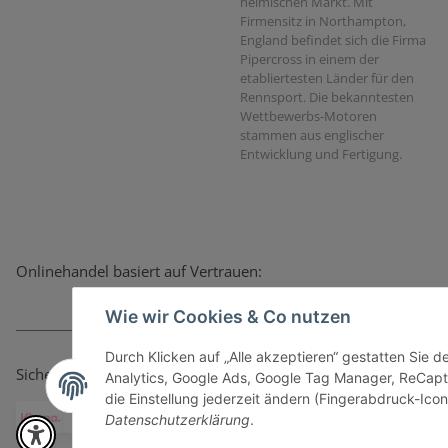
heimischen Markt. Mit
Firmensitz in Northampton,
England befindet sich die Firma
Pipercross in einem der
etabliertesten Länder für den
Rennsport. Die bekanntesten
Wettbewerbs-Motoren
stammen aus englischer
Entwicklung und Fertigung.
Onlinehandel basiert auf Vertrauen:
Wie wir Cookies & Co nutzen
Durch Klicken auf „Alle akzeptieren“ gestatten Sie 
Sicher bezahlen via:
Analytics, Google Ads, Google Tag Manager, ReCapt
die Einstellung jederzeit ändern (Fingerabdruck-Icon 
Datenschutzerklärung
.