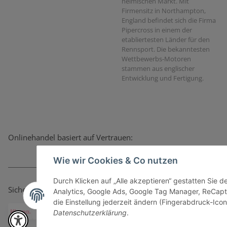
heimischen Markt. Mit
Firmensitz in Northampton,
England befindet sich die Firma
Pipercross in einem der
etabliertesten Länder für den
Rennsport. Die bekanntesten
Wettbewerbs-Motoren
stammen aus englischer
Entwicklung und Fertigung.
Onlinehandel basiert auf Vertrauen:
Wie wir Cookies & Co nutzen
Durch Klicken auf „Alle akzeptieren“ gestatten Sie 
Sicher bezahlen via:
Analytics, Google Ads, Google Tag Manager, ReCapt
die Einstellung jederzeit ändern (Fingerabdruck-Icon 
Datenschutzerklärung
.