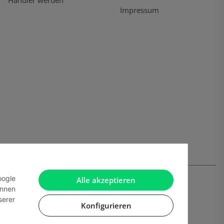
Händler werden
Impressum
oogle
Alle akzeptieren
önnen
serer
Konfigurieren