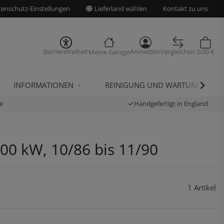
enschutz-Einstellungen
Lieferland wählen
Kontakt zu uns
Barrierefreiheit
Anmelden
Vergleichen
0,00 €
Meine Garage
INFORMATIONEN
REINIGUNG UND WARTUNG
e
Handgefertigt in England
100 kW, 10/86 bis 11/90
1 Artikel