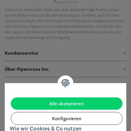
Pipercross entwickelt schon seit über 35 Jahren High Performance
Sportluftfilter nicht nur für den Motorsport, sondern auch für den
heimischen Markt. Mit Firmensitz in Northampton, England befindet
sich die Firma Pipercross in einem der etabliertesten Länder für den
Rennsport. Die bekanntesten Wettbewerbs-Motoren stammen aus
englischer Entwicklung und Fertigung.
Kundenservice
Über Pipercross Inc.
Informationen
Gesetzliche Informationen
Alle akzeptieren
Konfigurieren
Wie wir Cookies & Co nutzen