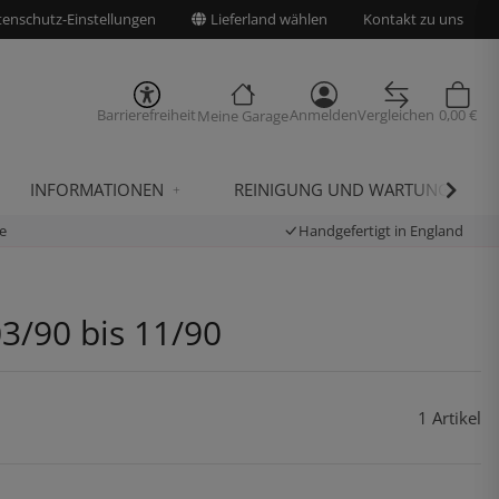
enschutz-Einstellungen
Lieferland wählen
Kontakt zu uns
Barrierefreiheit
Anmelden
Vergleichen
0,00 €
Meine Garage
INFORMATIONEN
REINIGUNG UND WARTUNG
e
Handgefertigt in England
03/90 bis 11/90
1 Artikel