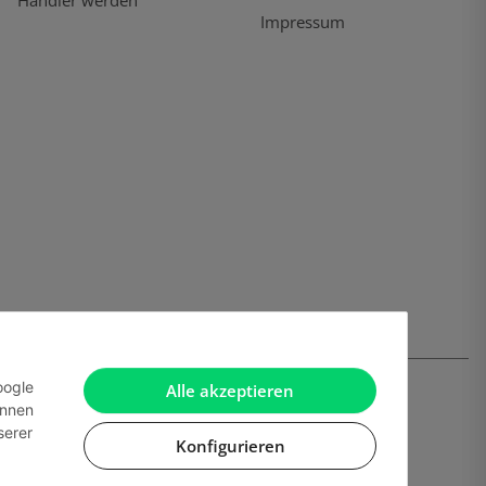
Händler werden
Impressum
oogle
Alle akzeptieren
önnen
serer
Konfigurieren