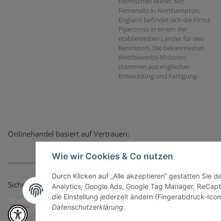
heimischen Markt. Mit
Firmensitz in Northampton,
England befindet sich die Firma
Pipercross in einem der
etabliertesten Länder für den
Rennsport. Die bekanntesten
Wettbewerbs-Motoren
stammen aus englischer
Entwicklung und Fertigung.
Onlinehandel basiert auf Vertrauen:
Wie wir Cookies & Co nutzen
Durch Klicken auf „Alle akzeptieren“ gestatten Sie 
Sicher bezahlen via:
Analytics, Google Ads, Google Tag Manager, ReCapt
die Einstellung jederzeit ändern (Fingerabdruck-Icon 
Datenschutzerklärung
.