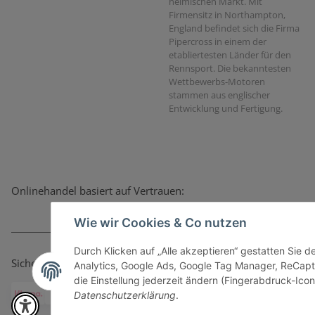
heimischen Markt. Mit
Firmensitz in Northampton,
England befindet sich die Firma
Pipercross in einem der
etabliertesten Länder für den
Rennsport. Die bekanntesten
Wettbewerbs-Motoren
stammen aus englischer
Entwicklung und Fertigung.
Onlinehandel basiert auf Vertrauen:
Wie wir Cookies & Co nutzen
Durch Klicken auf „Alle akzeptieren“ gestatten Sie 
Sicher bezahlen via:
Analytics, Google Ads, Google Tag Manager, ReCapt
die Einstellung jederzeit ändern (Fingerabdruck-Icon 
Datenschutzerklärung
.