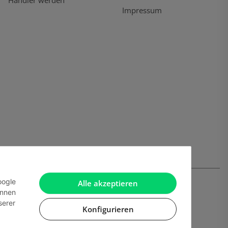
Händler werden
Impressum
oogle
Alle akzeptieren
önnen
serer
Konfigurieren