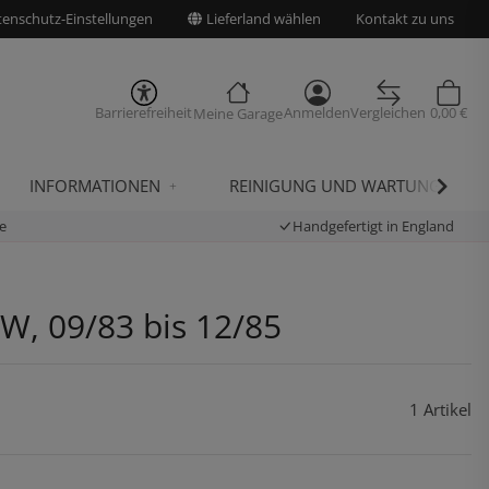
enschutz-Einstellungen
Lieferland wählen
Kontakt zu uns
Barrierefreiheit
Anmelden
Vergleichen
0,00 €
Meine Garage
INFORMATIONEN
REINIGUNG UND WARTUNG
e
Handgefertigt in England
kW, 09/83 bis 12/85
1 Artikel