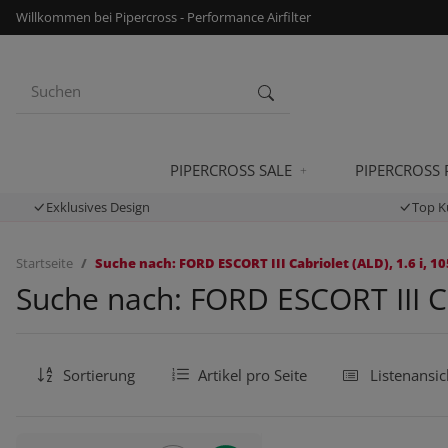
Willkommen bei Pipercross - Performance Airfilter
PIPERCROSS SALE
PIPERCROSS
Exklusives Design
Top K
Startseite
Suche nach: FORD ESCORT III Cabriolet (ALD), 1.6 i, 10
Suche nach: FORD ESCORT III Cab
Sortierung
Artikel pro Seite
Listenansic