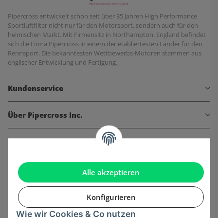
Pipercross entwickelt schon seit über 35 Jahren High Performance
Sportluftfilter nicht nur für den Motorsport, sondern auch für den
heimischen Markt. Mit Firmensitz in Northampton, England befindet
sich die Firma Pipercross in einem der etabliertesten Länder für den
Rennsport. Die bekanntesten Wettbewerbs-Motoren stammen aus
englischer Entwicklung und Fertigung.
Kundenservice
Über Pipercross Inc.
Informationen
Gesetzliche Informationen
Alle akzeptieren
Konfigurieren
Wie wir Cookies & Co nutzen