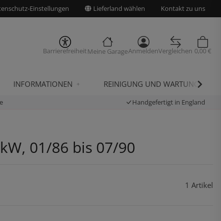
enschutz-Einstellungen
Lieferland wählen
Kontakt zu uns
Barrierefreiheit
Anmelden
Vergleichen
0,00 €
Meine Garage
INFORMATIONEN
REINIGUNG UND WARTUNG
e
Handgefertigt in England
 kW, 01/86 bis 07/90
1 Artikel