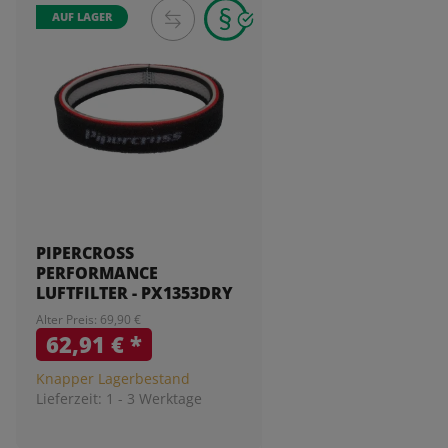
AUF LAGER
PIPERCROSS
PERFORMANCE
LUFTFILTER - PX1353DRY
Alter Preis: 69,90 €
62,91 €
*
Knapper Lagerbestand
Lieferzeit:
1 - 3 Werktage