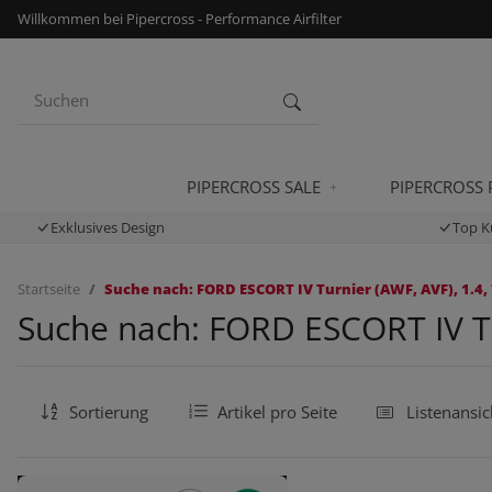
Willkommen bei Pipercross - Performance Airfilter
PIPERCROSS SALE
PIPERCROSS
Exklusives Design
Top K
Startseite
Suche nach: FORD ESCORT IV Turnier (AWF, AVF), 1.4, 
Suche nach: FORD ESCORT IV Tur
Sortierung
Artikel pro Seite
Listenansic