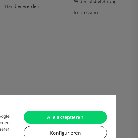
Widerrufsbelehrung
Händler werden
Impressum
oogle
Alle akzeptieren
önnen
serer
Konfigurieren