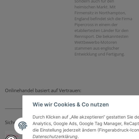
sondern auch für den
heimischen Markt. Mit
Firmensitz in Northampton,
England befindet sich die Firma
Pipercross in einem der
etabliertesten Länder für den
Rennsport. Die bekanntesten
Wettbewerbs-Motoren
stammen aus englischer
Entwicklung und Fertigung.
Onlinehandel basiert auf Vertrauen:
Wie wir Cookies & Co nutzen
Durch Klicken auf „Alle akzeptieren“ gestatten Sie 
Sicher bezahlen via:
Analytics, Google Ads, Google Tag Manager, ReCapt
die Einstellung jederzeit ändern (Fingerabdruck-Icon 
Datenschutzerklärung
.